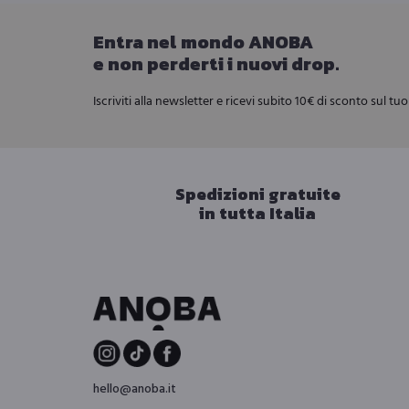
Le
era:
è:
opzioni
Entra nel mondo ANOBA
€ 280,00.
€ 
e non perderti i nuovi drop.
possono
essere
Iscriviti alla newsletter e ricevi subito 10€ di sconto sul tu
scelte
nella
pagina
Spedizioni gratuite
del
in tutta Italia
prodotto
hello@anoba.it