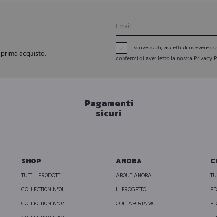
Le
era:
è:
opzioni
120,00.
€ 280,00.
€ 12
possono
essere
Iscrivendoti, accetti di ricevere 
o primo acquisto.
confermi di aver letto la nostra Privacy P
scelte
nella
pagina
Pagamenti
del
sicuri
prodotto
SHOP
ANOBA
C
TUTTI I PRODOTTI
ABOUT ANOBA
TU
COLLECTION N°01
IL PROGETTO
ED
COLLECTION N°02
COLLABORIAMO
ED