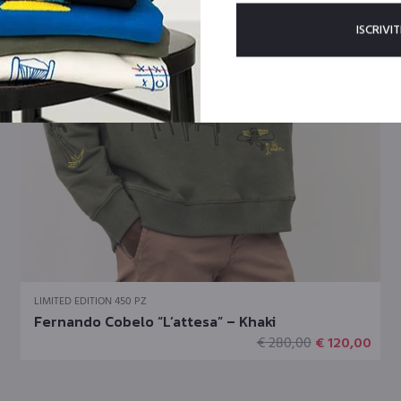
Questo
LIMITED EDITION 450 PZ
prodotto
Fernando Cobelo “L’attesa” – Khaki
ha
Il
Il
€
280,00
€
120,00
più
ezzo
prezzo
prez
varianti.
tuale
originale
attu