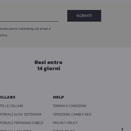
Le
era:
è:
opzioni
0,00.
€ 280,00.
€ 120,
possono
essere
comunicazioni marketing via email e
olicy.
scelte
nella
pagina
Resi entro
del
14 giorni
prodotto
OLLABS
HELP
TTE LE COLLABS
TERMINI E CONDIZIONI
ITORIALE ELISA SEITZINGER
SPEDIZIONI, CAMBI E RESI
ITORIALE FERNANDO COBELO
PRIVACY POLICY
Go