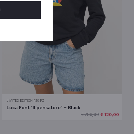
Questo
LIMITED EDITION 450 PZ
prodotto
Luca Font “Il pensatore” – Black
ha
Il
Il
€
280,00
€
120,00
più
zo
prezzo
prezzo
varianti.
ale
originale
attual