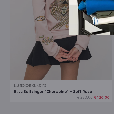
Questo
LIMITED EDITION 450 PZ
prodotto
Elisa Seitzinger “Cherubino” – Soft Rose
ha
Il
Il
€
280,00
€
120,00
più
prezzo
pr
varianti.
originale
at