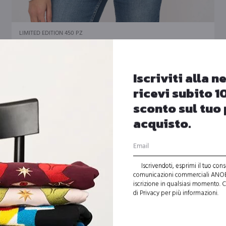
Questo
LIMITED EDITION 450 PZ
prodotto
Fernando Cobelo “L’attesa” – Ivory
ha
Il
Il
€
280,00
€
120,00
più
ezzo
prezzo
prez
Iscriviti alla n
varianti.
tuale
originale
attu
ricevi subito 1
Le
SALE
era:
è:
sconto sul tuo
opzioni
120,00.
€ 280,00.
€ 12
acquisto.
possono
essere
scelte
Iscrivendoti, esprimi il tuo con
nella
comunicazioni commerciali ANOBA
pagina
iscrizione in qualsiasi momento. C
di Privacy per più informazioni.
del
prodotto